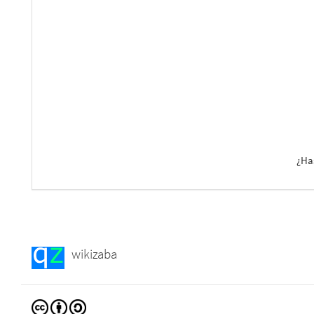
¿Ha
wikizaba