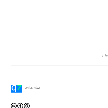
¿Ha
wikizaba